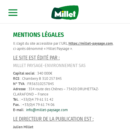
MENTIONS LÉGALES
Il s’agit du site accessible par l’URL
https://millet-paysage.com
,
ci-après dénommé « Millet Paysage ».
LE SITE EST ÉDITÉ PAR :
MILLET PAYSAGE-ENVIRONNEMENT SAS
Capital social
: 340 000€
RCS
: Chambery B 310 257 845
N° TVA
: FR56310257845
Adresse
: 354 route des Chênes – 73420 DRUMETTAZ-
CLARAFOND – France
Tel.
: +33(0)4 79 61 51 42
Fax.
: +33(0)4 79 61 74 06
E-mail
:
info@millet-paysage.com
LE DIRECTEUR DE LA PUBLICATION EST :
Julien Millet