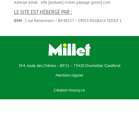
Adresse email : info [arobase] millet-paysage [point] com
LE SITE EST HÉBERGÉ PAR :
OVH
: 2 rue Kellermann – BP 80157 – 59053 ROUBAIX CEDEX 1
354, route des Chênes – BP 21 – 73420 Drumettaz Clarafond
Mentions légales
Création
mooxy.co