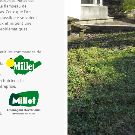
treprise Millet est
le flambeau de
éas. Ceux que l’on
mpossible » se voient
x et initient une
problématiques
 petit les commandes de
la
s
chniciens, ils
treprise.
t.