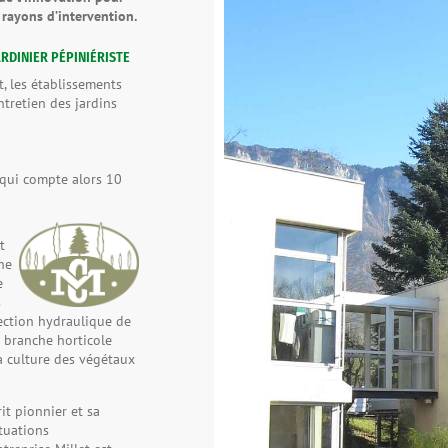
 rayons d’intervention.
ARDINIER PÉPINIÉRISTE
, les établissements
entretien des jardins
é qui compte alors 10
t
ne
e
s
ection hydraulique de
a branche horticole
la culture des végétaux
it pionnier et sa
tuations