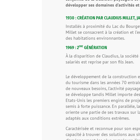
développer ses domaines d’activités et
1930 : CRÉATION PAR CLAUDIUS MILLET, J
Installés à proximité du Lac du Bourget
Millet se consacrent à la création et l’
des habitations environnantes.
EME
1969 : 2
GÉNÉRATION
À la disparition de Claudius, la sociét
salariés est reprise par son fils Jean.
Le développement de la construction e
du tourisme dans les années 70 entraî
de nouveaux besoins, l’activité paysag
se développe tandis Millet importe de
Etats-Unis les premiers engins de proj
semis à forte puissance. En parallèle, l
oriente une partie de ses travaux sur 
adaptés aux conditions extrêmes.
Caractérisée et reconnue pour son espr
capacité à trouver des solutions aux si