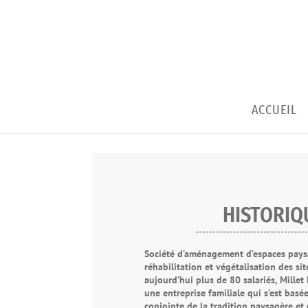
ACCUEIL
HISTORIQ
Société d’aménagement d’espaces pays
réhabilitation et végétalisation des si
aujourd’hui plus de 80 salariés, Millet
une entreprise familiale qui s’est basé
conjointe de la tradition paysagère et