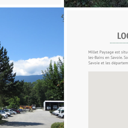
LO
Millet Paysage est situ
les-Bains en Savoie. S
Savoie et les départem