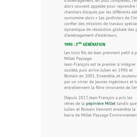
d’aménagement les plus complexes, l’en
alors souvent appelée pour reprendre 
chantiers bloqués par les différents al
surnomme alors « Les jardiniers de l’i
confier des missions de travaux spéciau
dynamique de résolution globale des 
d’aménagement d’extérieurs.
EME
1990 : 3
GÉNÉRATION
Les trois fils de Jean prennent petit à
Millet Paysage.
Jean-François est le premier à intégrer 
société, puis arrive Julien en 1996 et
Romain en 2001. Ensemble, et soutenu
par un vivier de jeunes ingénieurs et te
entretiennent la fibre innovante de l’en
Depuis 2017, Jean-François a pris les
rênes de la
pépinière Millet
tandis que
Julien et Romain tiennent ensemble la
barre de Millet Paysage Environnemen